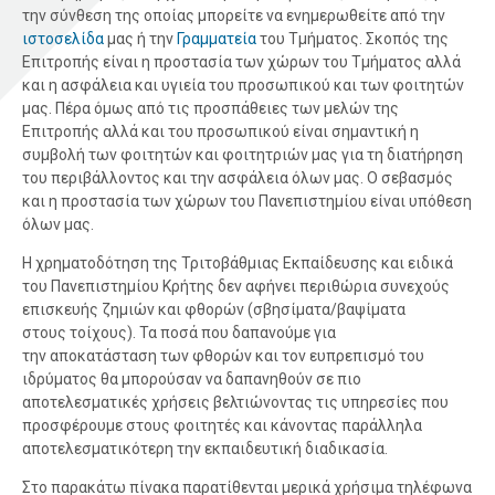
την σύνθεση της οποίας μπορείτε να ενημερωθείτε από την
ιστοσελίδα
μας ή την
Γραμματεία
του Τμήματος. Σκοπός της
Επιτροπής είναι η προστασία των χώρων του Τμήματος αλλά
και η ασφάλεια και υγιεία του προσωπικού και των φοιτητών
μας. Πέρα όμως από τις προσπάθειες των μελών της
Επιτροπής αλλά και του προσωπικού είναι σημαντική η
συμβολή των φοιτητών και φοιτητριών μας για τη διατήρηση
του περιβάλλοντος και την ασφάλεια όλων μας. Ο σεβασμός
και η προστασία των χώρων του Πανεπιστημίου είναι υπόθεση
όλων μας.
Η χρηματοδότηση της Τριτοβάθμιας Εκπαίδευσης και ειδικά
του Πανεπιστημίου Κρήτης δεν αφήνει περιθώρια συνεχούς
επισκευής ζημιών και φθορών (σβησίματα/βαψίματα
στους τοίχους). Τα ποσά που δαπανούμε για
την αποκατάσταση των φθορών και τον ευπρεπισμό του
ιδρύματος θα μπορούσαν να δαπανηθούν σε πιο
αποτελεσματικές χρήσεις βελτιώνοντας τις υπηρεσίες που
προσφέρουμε στους φοιτητές και κάνοντας παράλληλα
αποτελεσματικότερη την εκπαιδευτική διαδικασία.
Στο παρακάτω πίνακα παρατίθενται μερικά χρήσιμα τηλέφωνα