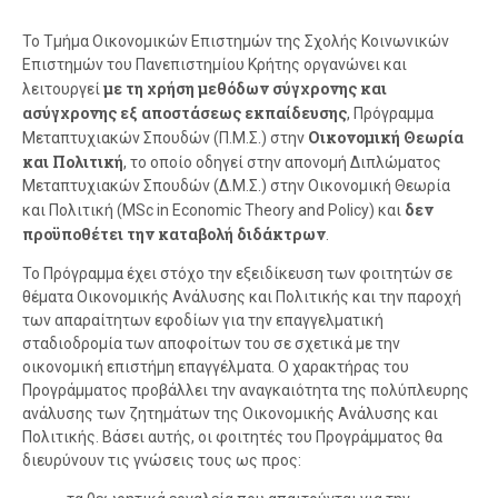
Το Τμήμα Οικονομικών Επιστημών της Σχολής Κοινωνικών
Επιστημών του Πανεπιστημίου Κρήτης οργανώνει και
με τη χρήση μεθόδων σύγχρονης και
λειτουργεί
ασύγχρονης εξ αποστάσεως εκπαίδευσης
, Πρόγραμμα
Οικονομική Θεωρία
Μεταπτυχιακών Σπουδών (Π.Μ.Σ.) στην
και Πολιτική
, το οποίο οδηγεί στην απονομή Διπλώματος
Μεταπτυχιακών Σπουδών (Δ.Μ.Σ.) στην Οικονομική Θεωρία
δεν
και Πολιτική (MSc in Economic Theory and Policy) και
προϋποθέτει την καταβολή διδάκτρων
.
Το Πρόγραμμα έχει στόχο την εξειδίκευση των φοιτητών σε
θέματα Οικονομικής Ανάλυσης και Πολιτικής και την παροχή
των απαραίτητων εφοδίων για την επαγγελματική
σταδιοδρομία των αποφοίτων του σε σχετικά με την
οικονομική επιστήμη επαγγέλματα. Ο χαρακτήρας του
Προγράμματος προβάλλει την αναγκαιότητα της πολύπλευρης
ανάλυσης των ζητημάτων της Οικονομικής Ανάλυσης και
Πολιτικής. Βάσει αυτής, οι φοιτητές του Προγράμματος θα
διευρύνουν τις γνώσεις τους ως προς: