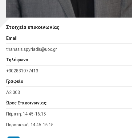
Στοιχεία επικοινωνίας
Εmail
thanasis.spyriadis@uoc.gr
Τηλέφωνο
+302831077413
Γραφείο
Α2.003
Ώρες Επικοινωνίας:
Πέμπτη: 14:45-16:15
Παρασκευή: 14:45-16:15