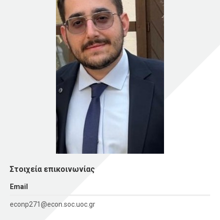
Στοιχεία επικοινωνίας
Εmail
econp271@econ.soc.uoc.gr