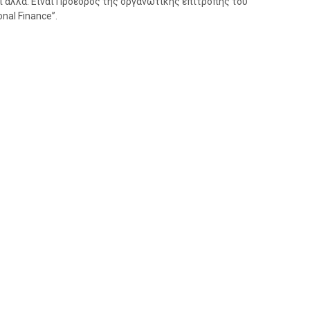
και άλλα. Είναι Πρόεδρος της οργανωτικής επιτροπής του
onal Finance”.