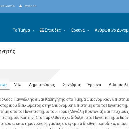
ικοινωνία
MyEcon
Το Τμήμα
Σπουδές
Έρευνα
Ανθρώπινο Δυναμ
ηγητής
οψη
Vita
Δημοσιεύσεις
Συνέδρια
Έρευνα
Διδασκαλί
κόλαος Γιαννέλλης είναι Καθηγητής στο Τμήμα Οικονομικών Επιστημ
κτορικού διπλώματος στην Οικονομική Επιστήμη από το Πανεπιστήμι
τήμη από το Πανεπιστήμιο του Γιορκ (Μεγάλη Βρετανία) και πτυχιο
πιστημίου Κρήτης. Στο παρελθόν έχει διδάξει στο Πανεπιστήμιο Ιωα
σιεύσει επιστημονικές εργασίες σε έγκριτα διεθνή περιοδικά, όπως Jo