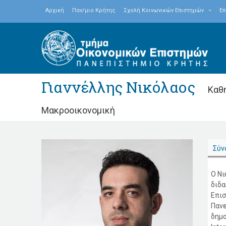
Αρχική
Παν/μιο Κρήτης
Σχολή Κοινωνικών Επιστημών
Επ
Γιαννέλλης Νικόλαος
Καθ
Μακροοικονομική
Σύν
Ο Νι
διδα
Επισ
Πανε
δημο