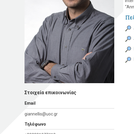
Inte
“Ann
Πε
Στοιχεία επικοινωνίας
Εmail
giannellis@uoc.gr
Τηλέφωνο