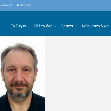
ικοινωνία
MyEcon
Το Τμήμα
Σπουδές
Έρευνα
Ανθρώπινο Δυναμ