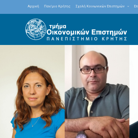
Αρχική
Παν/μιο Κρήτης
Σχολή Κοινωνικών Επιστημών
Επ