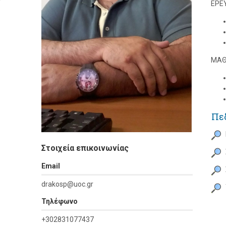
ΕΡΕ
ΜΑΘ
Πε
Στοιχεία επικοινωνίας
Εmail
drakosp@uoc.gr
Τηλέφωνο
+302831077437