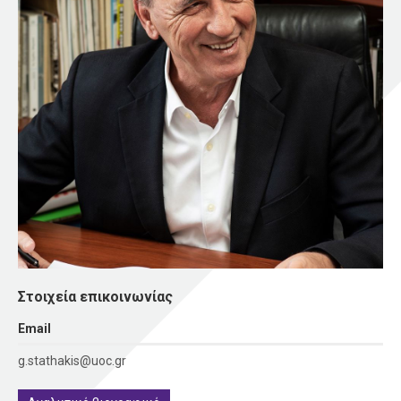
Στοιχεία επικοινωνίας
Εmail
g.stathakis@uoc.gr