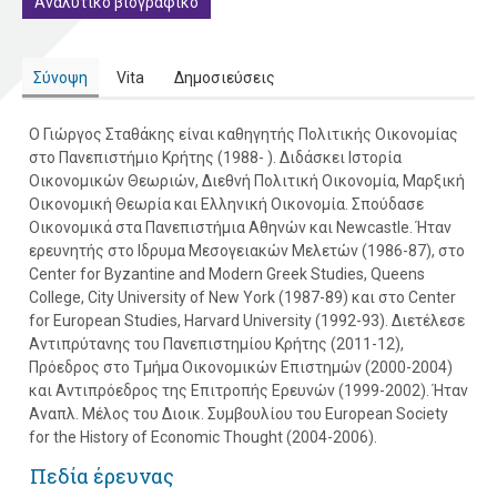
Αναλυτικό βιογραφικό
Σύνοψη
Vita
Δημοσιεύσεις
Ο Γιώργος Σταθάκης είναι καθηγητής Πολιτικής Οικονομίας
στο Πανεπιστήμιο Κρήτης (1988- ). Διδάσκει Ιστορία
Οικονομικών Θεωριών, Διεθνή Πολιτική Οικονομία, Μαρξική
Οικονομική Θεωρία και Ελληνική Οικονομία. Σπούδασε
Οικονομικά στα Πανεπιστήμια Αθηνών και Newcastle. Ήταν
ερευνητής στο Ιδρυμα Μεσογειακών Μελετών (1986-87), στο
Center for Byzantine and Modern Greek Studies, Queens
College, City University of New York (1987-89) και στo Center
for European Studies, Harvard University (1992-93). Διετέλεσε
Αντιπρύτανης του Πανεπιστημίου Κρήτης (2011-12),
Πρόεδρος στο Τμήμα Οικονομικών Επιστημών (2000-2004)
και Αντιπρόεδρος της Επιτροπής Ερευνών (1999-2002). Ήταν
Aναπλ. Mέλος του Διοικ. Συμβουλίου του European Society
for the History of Economic Thought (2004-2006).
Πεδία έρευνας