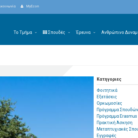
ικοινωνία
MyEcon
Το Τμήμα
Σπουδές
Έρευνα
Ανθρώπινο Δυναμ
Κατηγοριες
Φοιτητικά
Εξετάσεις
Ορκωμοσίες
Πρόγραμμα Σπουδώ
Πρόγραμμα Erasmus
Πρακτική Άσκηση
Μεταπτυχιακές Σπο
Εγγραφές