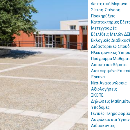
Φοιτητική Μέριμνα
Σίτιση-Στέγαση
Προκηρύξεις
Κατατακτήριες Εξετ
Μετεγγραφές
Εξελίξεις Μελών ΔΕ
Εκλογικές Διαδικασ
Διδακτορικές Σπουδ
Ηλεκτρονικές Υπηρε
Πρόγραμμα Μαθημά
Διοικητικά Θέματα
Διακεκριμένα Επιτε
Έρευνα
Νέα-Ανακοινώσεις
Αξιολογήσεις
ΣΚΟΠΕ
Δηλώσεις Μαθημάτ
Υποδομές
Γενικές Πληροφορίε
Ασφάλεια και Υγιειν
Διδάσκοντες