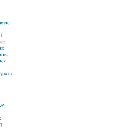
άσεις
Π
ίες
ές
σίες
των
ύγματα
ων
ς
ή