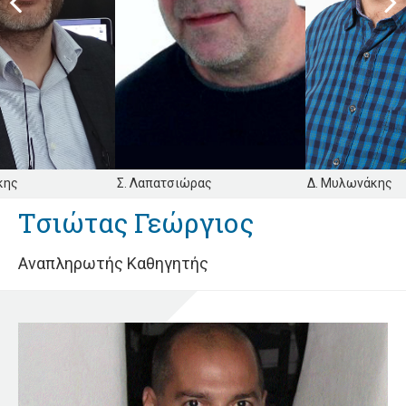
Previous
Next
Σ. Λαπατσιώρας
Δ. Μυλωνάκης
Α. Π
Τσιώτας Γεώργιος
Αναπληρωτής Καθηγητής