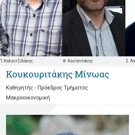
Previous
Next
Π. Καλαϊτζιδάκης
Φ. Κουτεντάκης
Σ. Λ
Κουκουριτάκης Μίνωας
Καθηγητής - Πρόεδρος Τμήματος
Μακροοικονομική