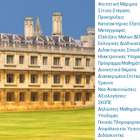
Φοιτητική Μέριμνα
Σίτιση-Στέγαση
Προκηρύξεις
Κατατακτήριες Εξετ
Μετεγγραφές
Εξελίξεις Μελών ΔΕ
Εκλογικές Διαδικασ
Διδακτορικές Σπουδ
Ηλεκτρονικές Υπηρε
Πρόγραμμα Μαθημά
Διοικητικά Θέματα
Διακεκριμένα Επιτε
Έρευνα
Νέα-Ανακοινώσεις
Αξιολογήσεις
ΣΚΟΠΕ
Δηλώσεις Μαθημάτ
Υποδομές
Γενικές Πληροφορίε
Ασφάλεια και Υγιειν
Διδάσκοντες