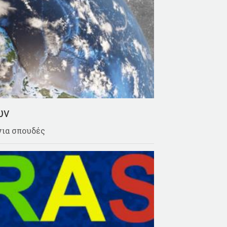
ών
για σπουδές