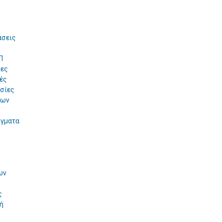
άσεις
Π
ίες
ές
σίες
των
ύγματα
ων
ς
ή