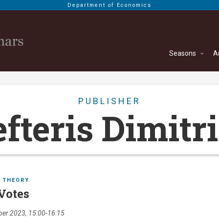
Department of Economics
Seasons
A
PUBLISHER
fteris Dimitr
THEORY
Votes
er 2023, 15:00-16:15