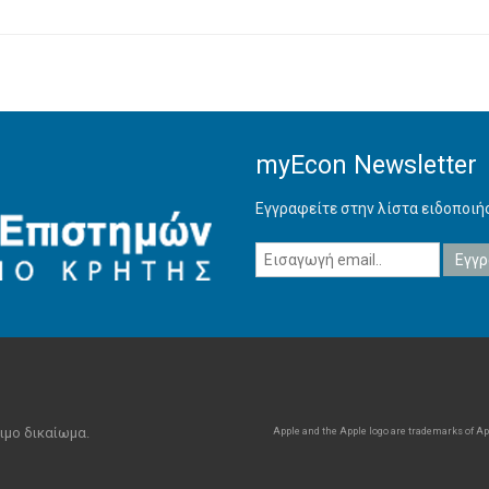
myEcon Newsletter
Εγγραφείτε στην λίστα ειδοποι
ιμο δικαίωμα.
Apple and the Apple logo are trademarks of Appl