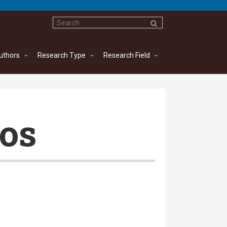
uthors
Research Type
Research Field
ios