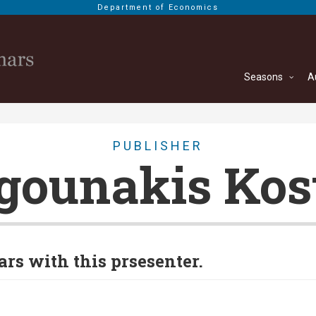
Department of Economics
Seasons
A
PUBLISHER
gounakis Kos
s with this prsesenter.