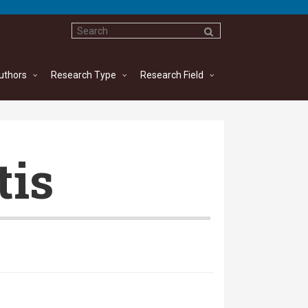
uthors
Research Type
Research Field
tis