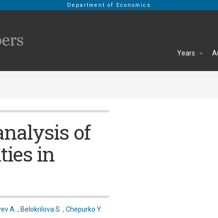
Department of Economics
Years
A
nalysis of
ties in
vev A.
,
Belokrilova S.
,
Chepurko Y.