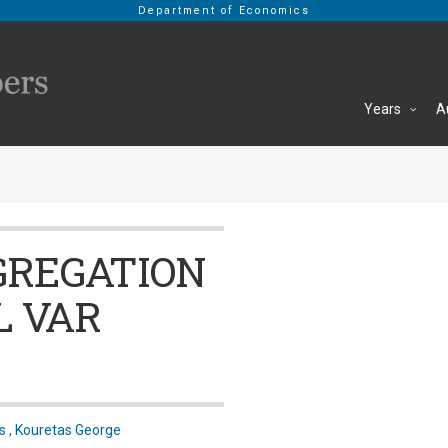
Department of Economics
Years
A
GREGATION
L VAR
s
,
Kouretas George